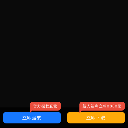
官方授权直营
新人福利立领8888元
立即游戏
立即下载